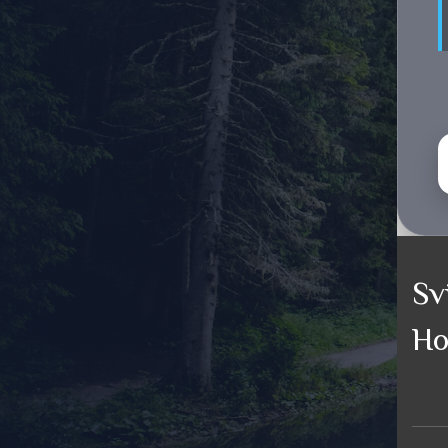
Sv
Ho