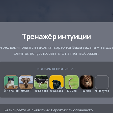
Тренажёр интуиции
еред вами появится закрытая карточка. Ваша задача — за до
секунды почувствовать, кто на ней изображен.
ИЗОБРАЖЕНИЯ В ИГРЕ:
🐱 Котенок
🐘 Слон
🐮 Корова
🐶 Собака
🐍 Змея
🦁 Лев
🦜 Попугай
Вы выбираете из
7 животных
. Вероятность случайного